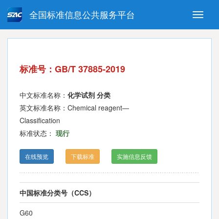
全国标准信息公共服务平台
Toggle
naviga
强制性国家标准
推荐性国家标准
国家标准外文版
指导性技术文件
标准号：GB/T 37885-2019
(National standards in foreign
language version)
中文标准名称：
化学试剂 分类
英文标准名称：Chemical reagent—
Classification
标准状态：
现行
在线预览
下载标准
实施信息反馈
中国标准分类号（CCS）
G60