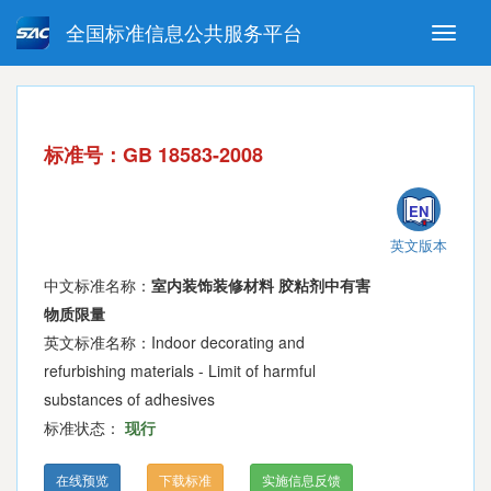
全国标准信息公共服务平台
Toggle
naviga
强制性国家标准
推荐性国家标准
国家标准外文版
指导性技术文件
标准号：GB 18583-2008
(National standards in foreign
language version)
EN
英文版本
中文标准名称：
室内装饰装修材料 胶粘剂中有害
物质限量
英文标准名称：Indoor decorating and
refurbishing materials - Limit of harmful
substances of adhesives
标准状态：
现行
在线预览
下载标准
实施信息反馈