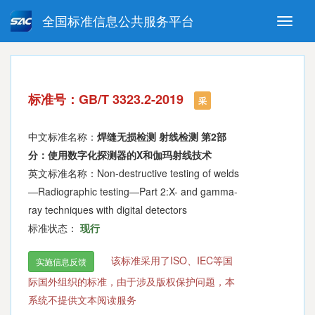
全国标准信息公共服务平台
Toggle
naviga
强制性国家标准
推荐性国家标准
国家标准外文版
指导性技术文件
标准号：GB/T 3323.2-2019
(National standards in foreign
采
language version)
中文标准名称：
焊缝无损检测 射线检测 第2部
分：使用数字化探测器的X和伽玛射线技术
英文标准名称：Non-destructive testing of welds
—Radiographic testing—Part 2:X- and gamma-
ray techniques with digital detectors
标准状态：
现行
该标准采用了ISO、IEC等国
实施信息反馈
际国外组织的标准，由于涉及版权保护问题，本
系统不提供文本阅读服务