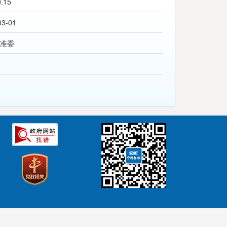
0.15
03-01
准委