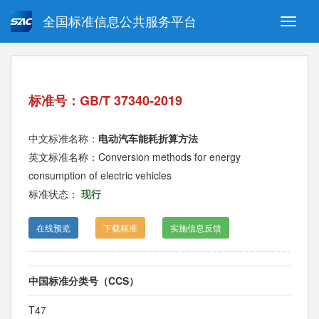
全国标准信息公共服务平台
Toggle
naviga
强制性国家标准
推荐性国家标准
国家标准外文版
指导性技术文件
标准号：GB/T 37340-2019
(National standards in foreign
language version)
中文标准名称：
电动汽车能耗折算方法
英文标准名称：Conversion methods for energy
consumption of electric vehicles
标准状态：
现行
在线预览
下载标准
实施信息反馈
中国标准分类号（CCS）
T47