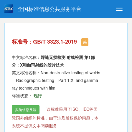
全国标准信息公共服务平台
Toggle
naviga
强制性国家标准
推荐性国家标准
国家标准外文版
指导性技术文件
标准号：GB/T 3323.1-2019
(National standards in foreign
采
language version)
中文标准名称：
焊缝无损检测 射线检测 第1部
分：X和伽玛射线的胶片技术
英文标准名称：Non-destructive testing of welds
—Radiographic testing—Part 1:X- and gamma-
ray techniques with film
标准状态：
现行
该标准采用了ISO、IEC等国
实施信息反馈
际国外组织的标准，由于涉及版权保护问题，本
系统不提供文本阅读服务