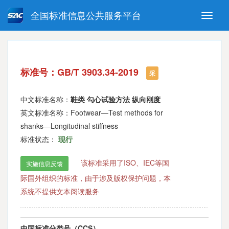
全国标准信息公共服务平台
Toggle
naviga
强制性国家标准
推荐性国家标准
国家标准外文版
指导性技术文件
标准号：GB/T 3903.34-2019
(National standards in foreign
采
language version)
中文标准名称：
鞋类 勾心试验方法 纵向刚度
英文标准名称：Footwear—Test methods for
shanks—Longitudinal stiffness
标准状态：
现行
该标准采用了ISO、IEC等国
实施信息反馈
际国外组织的标准，由于涉及版权保护问题，本
系统不提供文本阅读服务
中国标准分类号（CCS）