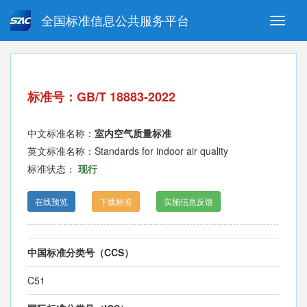
全国标准信息公共服务平台
Toggle
naviga
强制性国家标准
推荐性国家标准
国家标准外文版
指导性技术文件
标准号：GB/T 18883-2022
(National standards in foreign
language version)
中文标准名称：
室内空气质量标准
英文标准名称：Standards for indoor air quality
标准状态：
现行
在线预览
下载标准
实施信息反馈
中国标准分类号（CCS）
C51