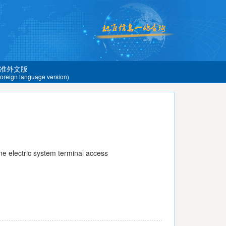
准外文版
 foreign language version)
electric system terminal access