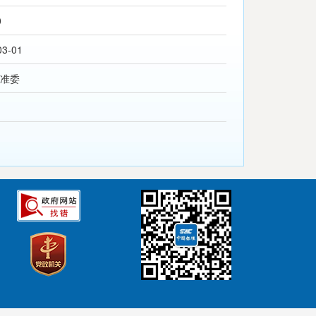
0
03-01
准委