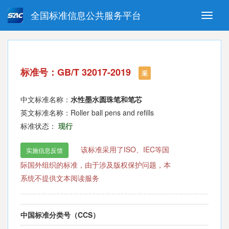
全国标准信息公共服务平台
Toggle
naviga
强制性国家标准
推荐性国家标准
国家标准外文版
指导性技术文件
标准号：GB/T 32017-2019
(National standards in foreign
采
language version)
中文标准名称：
水性墨水圆珠笔和笔芯
英文标准名称：Roller ball pens and refills
标准状态：
现行
该标准采用了ISO、IEC等国
实施信息反馈
际国外组织的标准，由于涉及版权保护问题，本
系统不提供文本阅读服务
中国标准分类号（CCS）