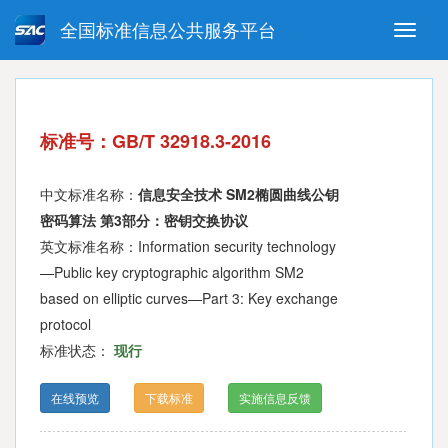
全国标准信息公共服务平台
Toggle
naviga
强制性国家标准
推荐性国家标准
国家标准外文版
指导性技术文件
标准号：GB/T 32918.3-2016
(National standards in foreign
language version)
中文标准名称：
信息安全技术 SM2椭圆曲线公钥
密码算法 第3部分：密钥交换协议
英文标准名称：Information security technology
—Public key cryptographic algorithm SM2
based on elliptic curves—Part 3: Key exchange
protocol
标准状态：
现行
在线预览
下载标准
实施信息反馈