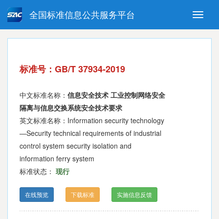
全国标准信息公共服务平台
Toggle
naviga
强制性国家标准
推荐性国家标准
国家标准外文版
指导性技术文件
标准号：GB/T 37934-2019
(National standards in foreign
language version)
中文标准名称：
信息安全技术 工业控制网络安全
隔离与信息交换系统安全技术要求
英文标准名称：Information security technology
—Security technical requirements of industrial
control system security isolation and
information ferry system
标准状态：
现行
在线预览
下载标准
实施信息反馈