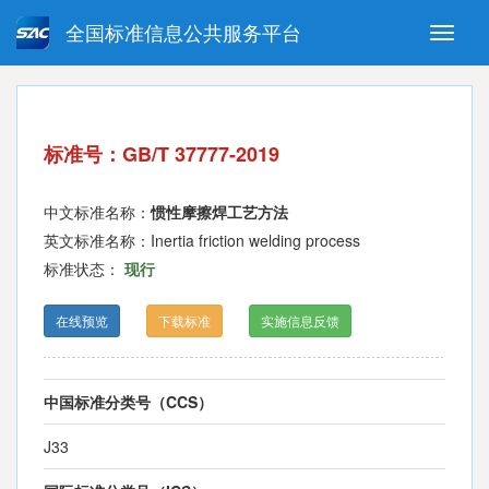
全国标准信息公共服务平台
Toggle
naviga
强制性国家标准
推荐性国家标准
国家标准外文版
指导性技术文件
标准号：GB/T 37777-2019
(National standards in foreign
language version)
中文标准名称：
惯性摩擦焊工艺方法
英文标准名称：Inertia friction welding process
标准状态：
现行
在线预览
下载标准
实施信息反馈
中国标准分类号（CCS）
J33