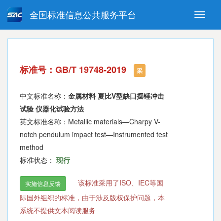
全国标准信息公共服务平台
Toggle
naviga
强制性国家标准
推荐性国家标准
国家标准外文版
指导性技术文件
标准号：GB/T 19748-2019
(National standards in foreign
采
language version)
中文标准名称：
金属材料 夏比V型缺口摆锤冲击
试验 仪器化试验方法
英文标准名称：Metallic materials—Charpy V-
notch pendulum impact test—Instrumented test
method
标准状态：
现行
该标准采用了ISO、IEC等国
实施信息反馈
际国外组织的标准，由于涉及版权保护问题，本
系统不提供文本阅读服务