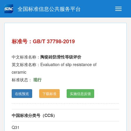
全国标准信息公共服务平台
Toggle
naviga
强制性国家标准
推荐性国家标准
国家标准外文版
指导性技术文件
标准号：GB/T 37798-2019
(National standards in foreign
language version)
中文标准名称：
陶瓷砖防滑性等级评价
英文标准名称：Evaluation of slip resistance of
ceramic
标准状态：
现行
在线预览
下载标准
实施信息反馈
中国标准分类号（CCS）
Q31