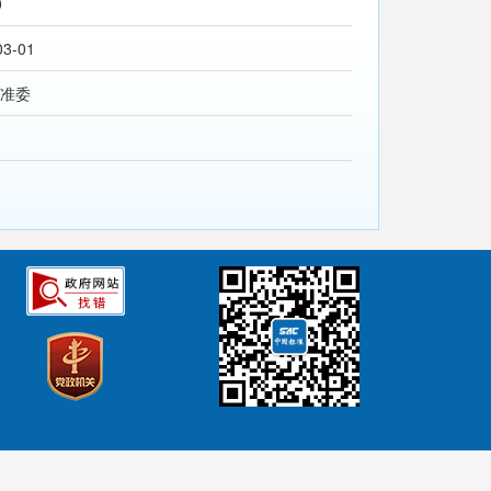
0
03-01
准委