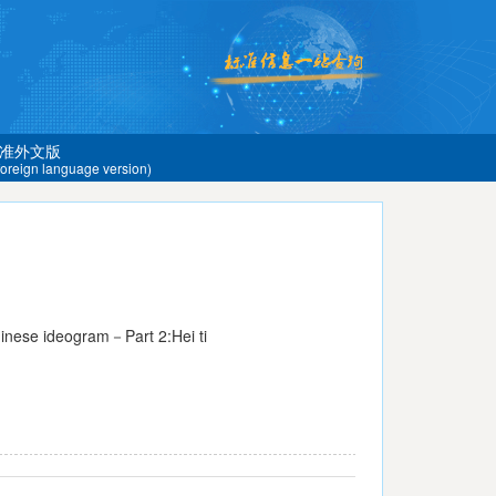
准外文版
 foreign language version)
inese ideogram－Part 2:Hei ti