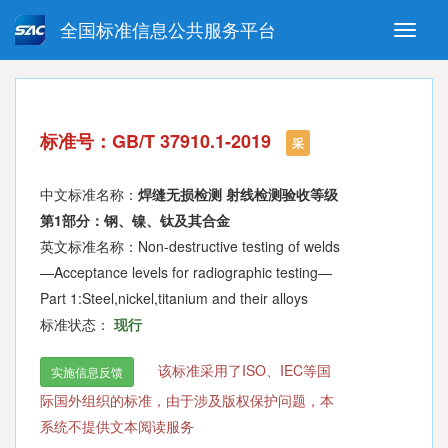
全国标准信息公共服务平台
Toggle
naviga
强制性国家标准
推荐性国家标准
国家标准外文版
指导性技术文件
标准号：GB/T 37910.1-2019
(National standards in foreign
采
language version)
中文标准名称：
焊缝无损检测 射线检测验收等级
第1部分：钢、镍、钛及其合金
英文标准名称：Non-destructive testing of welds
—Acceptance levels for radiographic testing—
Part 1:Steel,nickel,titanium and their alloys
标准状态：
现行
该标准采用了ISO、IEC等国
实施信息反馈
际国外组织的标准，由于涉及版权保护问题，本
系统不提供文本阅读服务