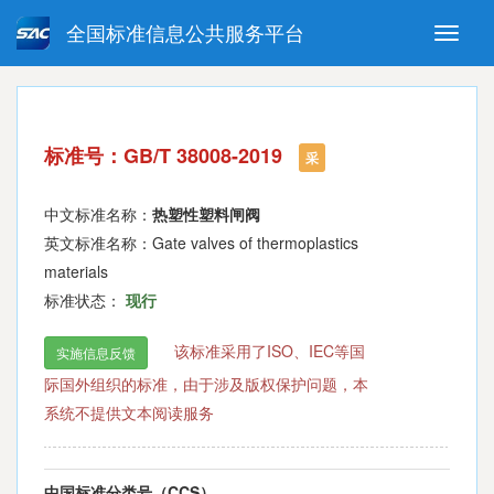
全国标准信息公共服务平台
Toggle
naviga
强制性国家标准
推荐性国家标准
国家标准外文版
指导性技术文件
标准号：GB/T 38008-2019
(National standards in foreign
采
language version)
中文标准名称：
热塑性塑料闸阀
英文标准名称：Gate valves of thermoplastics
materials
标准状态：
现行
该标准采用了ISO、IEC等国
实施信息反馈
际国外组织的标准，由于涉及版权保护问题，本
系统不提供文本阅读服务
中国标准分类号（CCS）