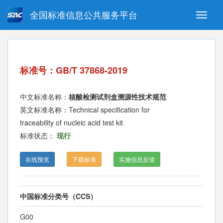
全国标准信息公共服务平台
Toggle
naviga
强制性国家标准
推荐性国家标准
国家标准外文版
指导性技术文件
标准号：GB/T 37868-2019
(National standards in foreign
language version)
中文标准名称：
核酸检测试剂盒溯源性技术规范
英文标准名称：Technical specification for
traceability of nucleic acid test kit
标准状态：
现行
在线预览
下载标准
实施信息反馈
中国标准分类号（CCS）
G00