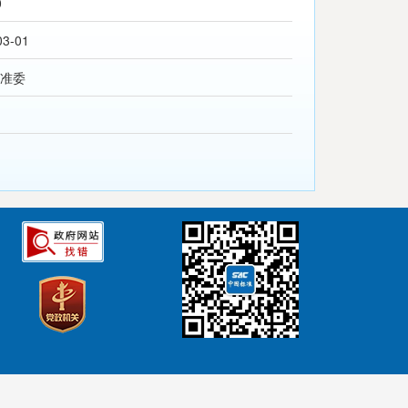
0
03-01
准委