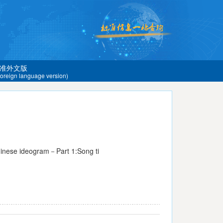
准外文版
 foreign language version)
inese ideogram－Part 1:Song ti