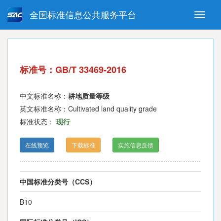
全国标准信息公共服务平台
Toggle
naviga
强制性国家标准
推荐性国家标准
国家标准外文版
指导性技术文件
标准号：GB/T 33469-2016
(National standards in foreign
language version)
中文标准名称：
耕地质量等级
英文标准名称：Cultivated land quality grade
标准状态：
现行
在线预览
下载标准
实施信息反馈
中国标准分类号（CCS）
B10