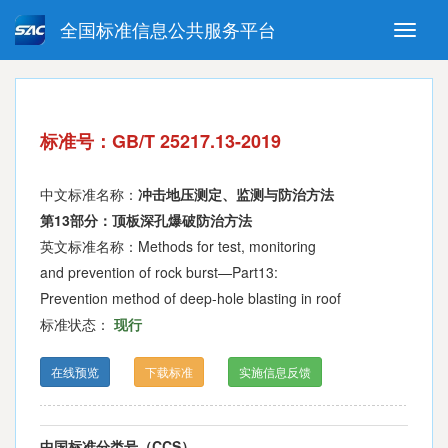
全国标准信息公共服务平台
Toggle
naviga
强制性国家标准
推荐性国家标准
国家标准外文版
指导性技术文件
标准号：GB/T 25217.13-2019
(National standards in foreign
language version)
中文标准名称：
冲击地压测定、监测与防治方法
第13部分：顶板深孔爆破防治方法
英文标准名称：Methods for test, monitoring
and prevention of rock burst—Part13:
Prevention method of deep-hole blasting in roof
标准状态：
现行
在线预览
下载标准
实施信息反馈
中国标准分类号（CCS）