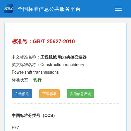
全国标准信息公共服务平台
Toggle
naviga
强制性国家标准
推荐性国家标准
国家标准外文版
指导性技术文件
标准号：GB/T 25627-2010
(National standards in foreign
language version)
中文标准名称：
工程机械 动力换挡变速器
英文标准名称：Construction machinery -
Power-shift transmissions
标准状态：
现行
在线预览
下载标准
实施信息反馈
中国标准分类号（CCS）
P97