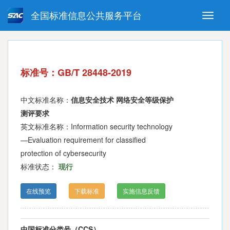
全国标准信息公共服务平台
Toggle
naviga
强制性国家标准
推荐性国家标准
国家标准外文版
指导性技术文件
标准号：GB/T 28448-2019
(National standards in foreign
language version)
中文标准名称：
信息安全技术 网络安全等级保护
测评要求
英文标准名称：Information security technology
—Evaluation requirement for classified
protection of cybersecurity
标准状态：
现行
在线预览
下载标准
实施信息反馈
中国标准分类号（CCS）