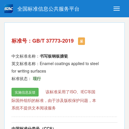
全国标准信息公共服务平台
Toggle
naviga
强制性国家标准
推荐性国家标准
国家标准外文版
指导性技术文件
标准号：GB/T 37773-2019
(National standards in foreign
采
language version)
中文标准名称：
书写板钢板搪瓷
英文标准名称：Enamel coatings applied to steel
for writing surfaces
标准状态：
现行
该标准采用了ISO、IEC等国
实施信息反馈
际国外组织的标准，由于涉及版权保护问题，本
系统不提供文本阅读服务
中国标准分类号（CCS）