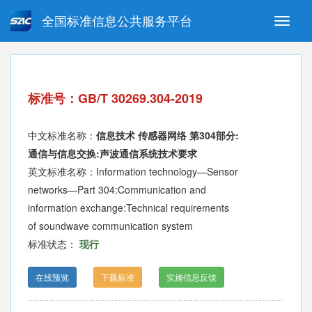
全国标准信息公共服务平台
Toggle
naviga
强制性国家标准
推荐性国家标准
国家标准外文版
指导性技术文件
标准号：GB/T 30269.304-2019
(National standards in foreign
language version)
中文标准名称：
信息技术 传感器网络 第304部分:
通信与信息交换:声波通信系统技术要求
英文标准名称：Information technology—Sensor
networks—Part 304:Communication and
information exchange:Technical requirements
of soundwave communication system
标准状态：
现行
在线预览
下载标准
实施信息反馈