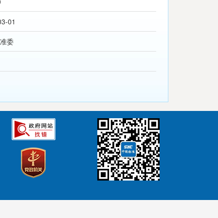
0
03-01
准委