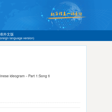
准外文版
 foreign language version)
inese ideogram－Part 1:Song ti