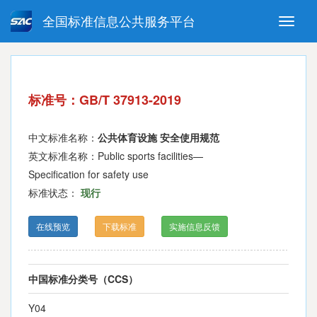
全国标准信息公共服务平台
Toggle
naviga
强制性国家标准
推荐性国家标准
国家标准外文版
指导性技术文件
标准号：GB/T 37913-2019
(National standards in foreign
language version)
中文标准名称：
公共体育设施 安全使用规范
英文标准名称：Public sports facilities—
Specification for safety use
标准状态：
现行
在线预览
下载标准
实施信息反馈
中国标准分类号（CCS）
Y04