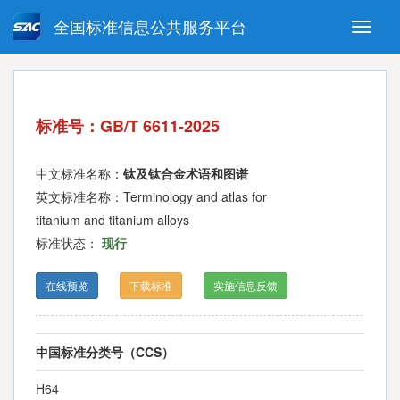
全国标准信息公共服务平台
Toggle
naviga
强制性国家标准
推荐性国家标准
国家标准外文版
指导性技术文件
标准号：GB/T 6611-2025
(National standards in foreign
language version)
中文标准名称：
钛及钛合金术语和图谱
英文标准名称：Terminology and atlas for
titanium and titanium alloys
标准状态：
现行
在线预览
下载标准
实施信息反馈
中国标准分类号（CCS）
H64