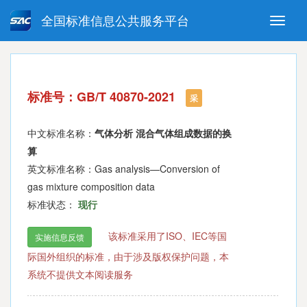
全国标准信息公共服务平台
Toggle
naviga
强制性国家标准
推荐性国家标准
国家标准外文版
指导性技术文件
标准号：GB/T 40870-2021
(National standards in foreign
采
language version)
中文标准名称：
气体分析 混合气体组成数据的换
算
英文标准名称：Gas analysis—Conversion of
gas mixture composition data
标准状态：
现行
该标准采用了ISO、IEC等国
实施信息反馈
际国外组织的标准，由于涉及版权保护问题，本
系统不提供文本阅读服务