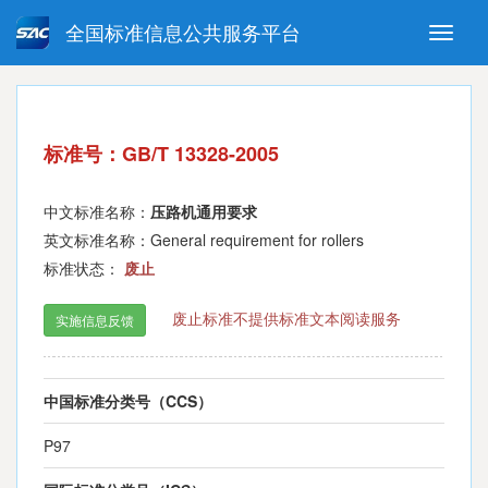
全国标准信息公共服务平台
Toggle
naviga
强制性国家标准
推荐性国家标准
国家标准外文版
指导性技术文件
标准号：GB/T 13328-2005
(National standards in foreign
language version)
中文标准名称：
压路机通用要求
英文标准名称：General requirement for rollers
标准状态：
废止
废止标准不提供标准文本阅读服务
实施信息反馈
中国标准分类号（CCS）
P97