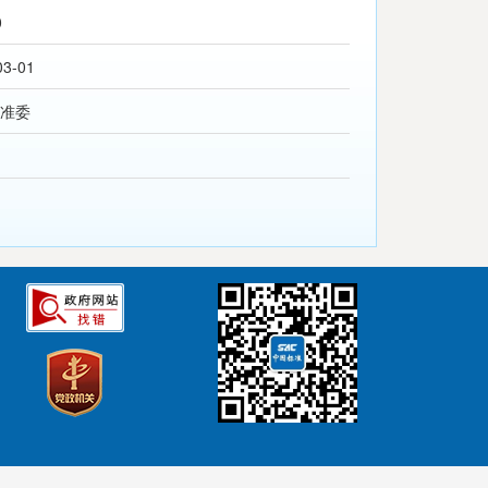
0
03-01
准委