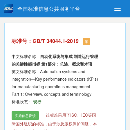
全国标准信息公共服务平台
Toggle
naviga
强制性国家标准
推荐性国家标准
国家标准外文版
指导性技术文件
标准号：GB/T 34044.1-2019
(National standards in foreign
采
language version)
中文标准名称：
自动化系统与集成 制造运行管理
的关键性能指标 第1部分：总述、概念和术语
英文标准名称：Automation systems and
integration—Key performance indicators (KPIs)
for manufacturing operations management—
Part 1: Overview, concepts and terminology
标准状态：
现行
该标准采用了ISO、IEC等国
实施信息反馈
际国外组织的标准，由于涉及版权保护问题，本