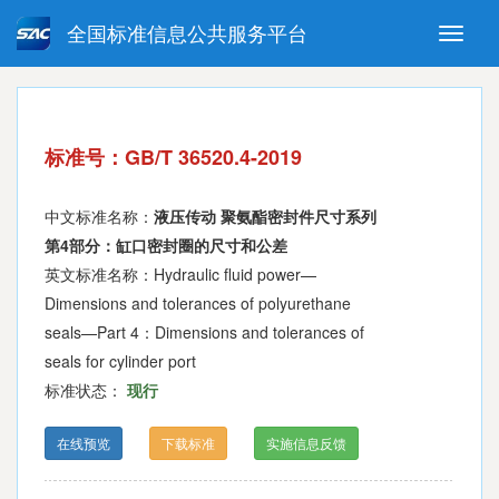
全国标准信息公共服务平台
Toggle
naviga
强制性国家标准
推荐性国家标准
国家标准外文版
指导性技术文件
标准号：GB/T 36520.4-2019
(National standards in foreign
language version)
中文标准名称：
液压传动 聚氨酯密封件尺寸系列
第4部分：缸口密封圈的尺寸和公差
英文标准名称：Hydraulic fluid power—
Dimensions and tolerances of polyurethane
seals—Part 4：Dimensions and tolerances of
seals for cylinder port
标准状态：
现行
在线预览
下载标准
实施信息反馈