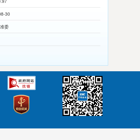
0.97
08-30
准委