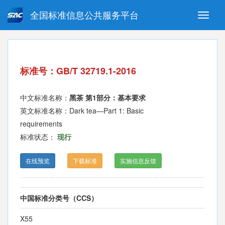
全国标准信息公共服务平台
Toggle
naviga
强制性国家标准
推荐性国家标准
国家标准外文版
指导性技术文件
标准号：GB/T 32719.1-2016
(National standards in foreign
language version)
中文标准名称：
黑茶 第1部分：基本要求
英文标准名称：Dark tea—Part 1: Basic
requirements
标准状态：
现行
在线预览
下载标准
实施信息反馈
中国标准分类号（CCS）
X55