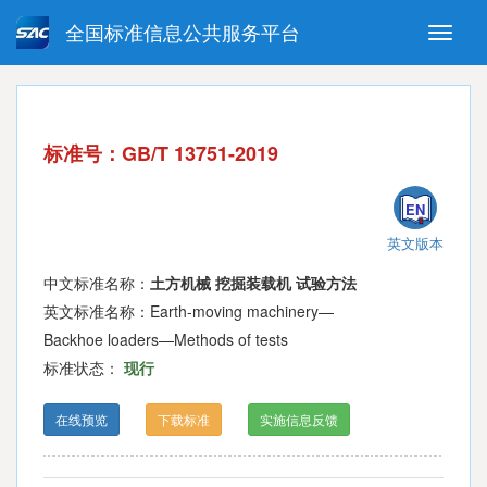
全国标准信息公共服务平台
Toggle
naviga
强制性国家标准
推荐性国家标准
国家标准外文版
指导性技术文件
标准号：GB/T 13751-2019
(National standards in foreign
language version)
EN
英文版本
中文标准名称：
土方机械 挖掘装载机 试验方法
英文标准名称：Earth-moving machinery—
Backhoe loaders—Methods of tests
标准状态：
现行
在线预览
下载标准
实施信息反馈