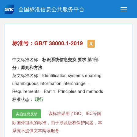
全国标准信息公共服务平台
Toggle
naviga
强制性国家标准
推荐性国家标准
国家标准外文版
指导性技术文件
标准号：GB/T 38000.1-2019
(National standards in foreign
采
language version)
中文标准名称：
标识系统信息交换 要求 第1部
分：原则和方法
英文标准名称：Identification systems enabling
unambiguous information interchange—
Requirements—Part 1: Principles and methods
标准状态：
现行
该标准采用了ISO、IEC等国
实施信息反馈
际国外组织的标准，由于涉及版权保护问题，本
系统不提供文本阅读服务