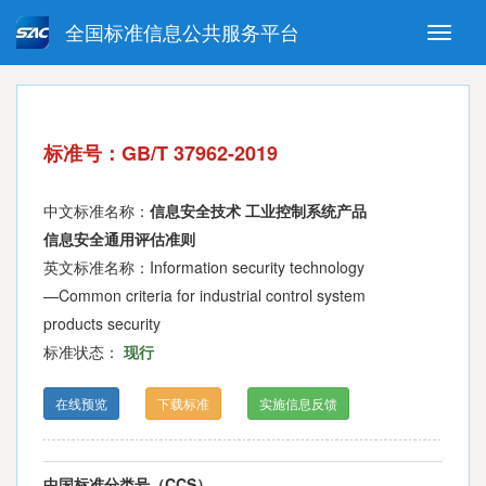
全国标准信息公共服务平台
Toggle
naviga
强制性国家标准
推荐性国家标准
国家标准外文版
指导性技术文件
标准号：GB/T 37962-2019
(National standards in foreign
language version)
中文标准名称：
信息安全技术 工业控制系统产品
信息安全通用评估准则
英文标准名称：Information security technology
—Common criteria for industrial control system
products security
标准状态：
现行
在线预览
下载标准
实施信息反馈
中国标准分类号（CCS）