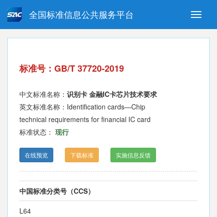
全国标准信息公共服务平台
Toggle
naviga
强制性国家标准
推荐性国家标准
国家标准外文版
指导性技术文件
标准号：GB/T 37720-2019
(National standards in foreign
language version)
中文标准名称：
识别卡 金融IC卡芯片技术要求
英文标准名称：Identification cards—Chip
technical requirements for financial IC card
标准状态：
现行
在线预览
下载标准
实施信息反馈
中国标准分类号（CCS）
L64