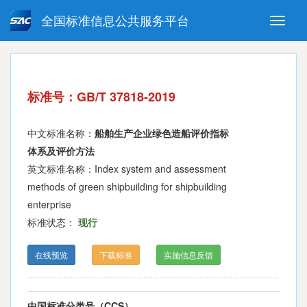
全国标准信息公共服务平台
Toggle
naviga
强制性国家标准
推荐性国家标准
国家标准外文版
指导性技术文件
标准号：GB/T 37818-2019
(National standards in foreign
language version)
中文标准名称：
船舶生产企业绿色造船评价指标
体系及评价方法
英文标准名称：Index system and assessment
methods of green shipbuilding for shipbuilding
enterprise
标准状态：
现行
在线预览
下载标准
实施信息反馈
中国标准分类号（CCS）