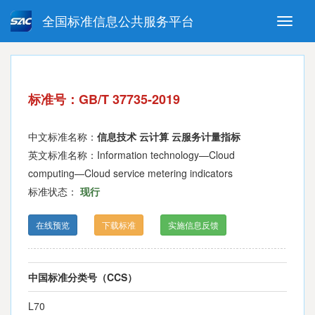
全国标准信息公共服务平台
Toggle
naviga
强制性国家标准
推荐性国家标准
国家标准外文版
指导性技术文件
标准号：GB/T 37735-2019
(National standards in foreign
language version)
中文标准名称：
信息技术 云计算 云服务计量指标
英文标准名称：Information technology—Cloud
computing—Cloud service metering indicators
标准状态：
现行
在线预览
下载标准
实施信息反馈
中国标准分类号（CCS）
L70