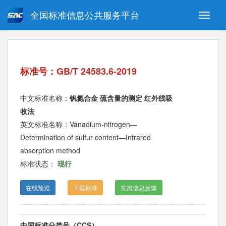
全国标准信息公共服务平台
Toggle
naviga
强制性国家标准
推荐性国家标准
国家标准外文版
指导性技术文件
标准号：GB/T 24583.6-2019
(National standards in foreign
language version)
中文标准名称：
钒氮合金 硫含量的测定 红外线吸
收法
英文标准名称：Vanadium-nitrogen—
Determination of sulfur content—Infrared
absorption method
标准状态：
现行
在线预览
下载标准
实施信息反馈
中国标准分类号（CCS）