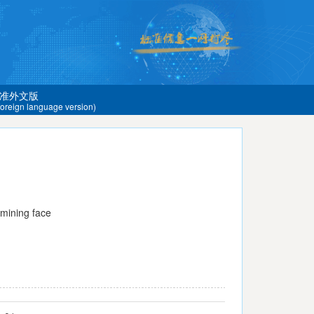
准外文版
 foreign language version)
mining face