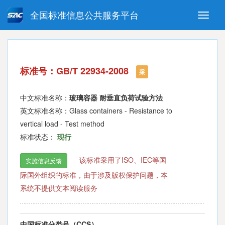
全国标准信息公共服务平台
Toggle
naviga
强制性国家标准
推荐性国家标准
国家标准外文版
指导性技术文件
标准号：GB/T 22934-2008
(National standards in foreign
采
language version)
中文标准名称：
玻璃容器 耐垂直负荷试验方法
英文标准名称：Glass containers - Resistance to
vertical load - Test method
标准状态：
现行
该标准采用了ISO、IEC等国
实施信息反馈
际国外组织的标准，由于涉及版权保护问题，本
系统不提供文本阅读服务
中国标准分类号（CCS）