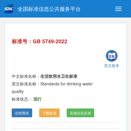
全国标准信息公共服务平台
Toggle
naviga
强制性国家标准
推荐性国家标准
国家标准外文版
指导性技术文件
标准号：GB 5749-2022
(National standards in foreign
language version)
EN
英文版本
中文标准名称：
生活饮用水卫生标准
英文标准名称：Standards for drinking water
quality
标准状态：
现行
在线预览
下载标准
实施信息反馈