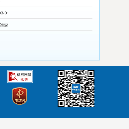
0
03-01
准委