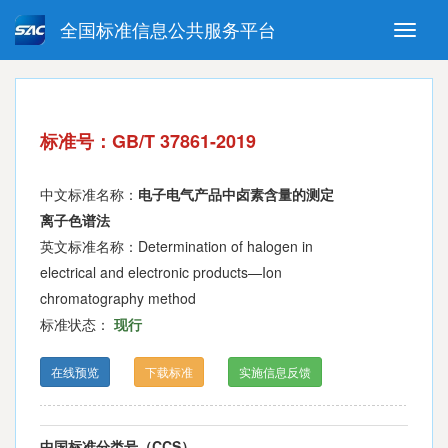
全国标准信息公共服务平台
Toggle
naviga
强制性国家标准
推荐性国家标准
国家标准外文版
指导性技术文件
标准号：GB/T 37861-2019
(National standards in foreign
language version)
中文标准名称：
电子电气产品中卤素含量的测定
离子色谱法
英文标准名称：Determination of halogen in
electrical and electronic products—Ion
chromatography method
标准状态：
现行
在线预览
下载标准
实施信息反馈
中国标准分类号（CCS）