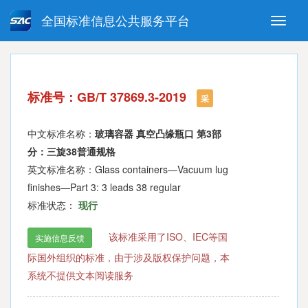
全国标准信息公共服务平台
Toggle
naviga
强制性国家标准
推荐性国家标准
国家标准外文版
指导性技术文件
标准号：GB/T 37869.3-2019
(National standards in foreign
采
language version)
中文标准名称：
玻璃容器 真空凸缘瓶口 第3部
分：三旋38普通规格
英文标准名称：Glass containers—Vacuum lug
finishes—Part 3: 3 leads 38 regular
标准状态：
现行
该标准采用了ISO、IEC等国
实施信息反馈
际国外组织的标准，由于涉及版权保护问题，本
系统不提供文本阅读服务