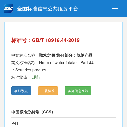
全国标准信息公共服务平台
Toggle
naviga
强制性国家标准
推荐性国家标准
国家标准外文版
指导性技术文件
标准号：GB/T 18916.44-2019
(National standards in foreign
language version)
中文标准名称：
取水定额 第44部分：氨纶产品
英文标准名称：Norm of water intake—Part 44
：Spandex product
标准状态：
现行
在线预览
下载标准
实施信息反馈
中国标准分类号（CCS）
P41